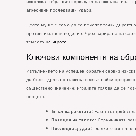
използват обратния сервиз, за да експлоатират 
агресивни последващи удари.
Целта му не е само да се печелят точки директно
противникът в неведение. Чрез вариране на серв
темпото
на играта
.
Ключови компоненти на обр
Изпълнението на успешен обратен сервиз изисква
да бъде здрав, но гъвкав, позволявайки прецизе
съществено значение; играчите трябва да се поз
перцето.
Ъгъл на ракетата:
Ракетата трябва да
Позиция на тялото:
Страничната пози
Последващ удар:
Гладкото изпълнени