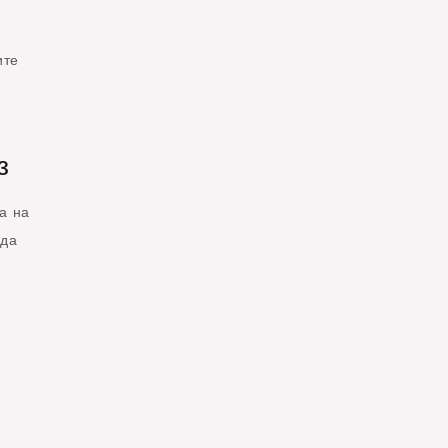
ите
з
а на
 да