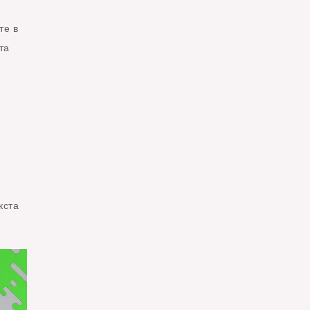
те в
та
кста