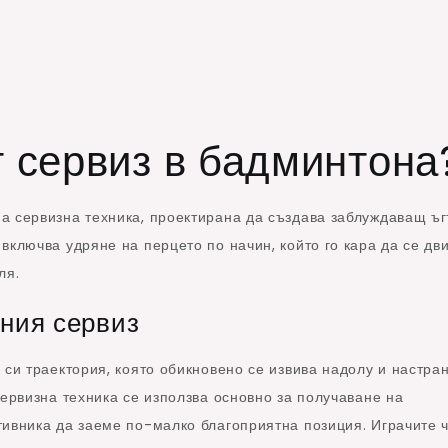
т сервиз в бадминтона
а сервизна техника, проектирана да създава заблуждаващ ъг
включва удряне на перцето по начин, който го кара да се дв
ля.
тния сервиз
 си траектория, която обикновено се извива надолу и настран
сервизна техника се използва основно за получаване на
тивника да заеме по-малко благоприятна позиция. Играчите 