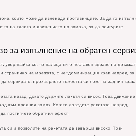
тона, който може да изненада противниците. За да го изпълн
ята на тялото и движението на замаха, за да осигурите
во за изпълнение на обратен серви
т, уверявайки се, че палеца ви е поставен здраво на дръжкат
си странично на мрежата, с не-доминиращия крак напред, за
 да сервирате, прехвърлете тежестта си леко на задния крак.
кетата назад, докато държите лакътя си висок. Това движение
ход към предния замах. Когато доведете ракетата напред,
 да постигнете обратния ефект.
та си и позволите на ракетата да завърши високо. Този