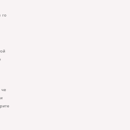
 го
той
е
 че
щи
грите