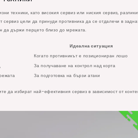
зни техники, като високия сервиз или ниския сервиз, разлики
ят сервиз цели да принуди противника да се отдалечи в задна
ан да държи перцето близо до мрежата.
Идеална ситуация
Когато противникът е позициониран лошо
д
За получаване на контрол над корта
режата
За подготовка на бързи атаки
ите да избират най-ефективния сервиз в зависимост от конте