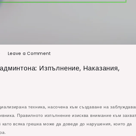
А
on
Leave a Comment
Грешка
админтона: Изпълнение, Наказания,
при
обратен
сервис
в
бадминтона:
иализирана техника, насочена към създаване на заблуждав
Изпълнение,
ивника. Правилното изпълнение изисква внимание към захват
Наказания,
й като всяка грешка може да доведе до нарушения, които да
Завършване
ра.