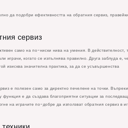
лно да подобри ефективността на обратния сервиз, правейки
тния сервиз
ктивен само на по-ниски нива на умения. В действителност, 
и играчи, когато се изпълнява правилно. Друга заблуда е, ч
той изисква значителна практика, за да се усъвършенства
ервиз е полезен само за директно печелене на точки. Въпреки
му функция е да създава благоприятни ситуации за последва
гне на играчите по-добре да използват обратния сервиз в и
 техники