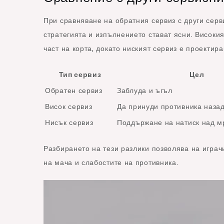
При сравняване на обратния сервиз с други серви
стратегията и изпълнението стават ясни. Високи
част на корта, докато ниският сервиз е проектир
Тип сервиз
Цел
Обратен сервиз
Заблуда и ъгъл
Висок сервиз
Да принуди противника наза
Нисък сервиз
Поддържане на натиск над м
Разбирането на тези разлики позволява на играч
на мача и слабостите на противника.