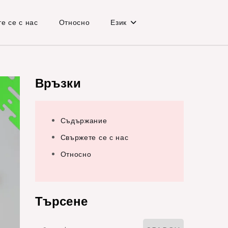
е се с нас
Относно
Език
Връзки
Съдържание
Свържете се с нас
Относно
Търсене
Search