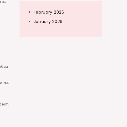
и за
February 2026
January 2026
ябва
т
а на
фект.