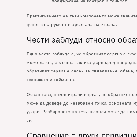
поддържане на контрол и точност.
Практикуването на тези компоненти може значите
ценен инструмент в арсенала на играча.
Чести заблуди относно обра
Една честа заблуда е, че обратният сервиз е ефе
може да бъде мощна тактика дори сред напреднал
обратният сервиз е лесен за овладяване; обаче, 
техниката и тайминга.
Освен това, някои играчи вярват, че обратният с
може да доведе до незабавни точки, основната 
удари. Разбирането на тези нюанси може да помо
си.
Сравнение с други сервизни