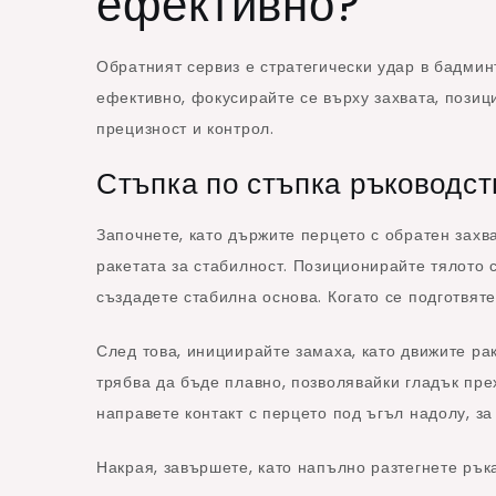
ефективно?
Обратният сервиз е стратегически удар в бадмин
ефективно, фокусирайте се върху захвата, позици
прецизност и контрол.
Стъпка по стъпка ръководст
Започнете, като държите перцето с обратен захва
ракетата за стабилност. Позиционирайте тялото 
създадете стабилна основа. Когато се подготвяте
След това, инициирайте замаха, като движите ра
трябва да бъде плавно, позволявайки гладък пре
направете контакт с перцето под ъгъл надолу, за
Накрая, завършете, като напълно разтегнете ръка