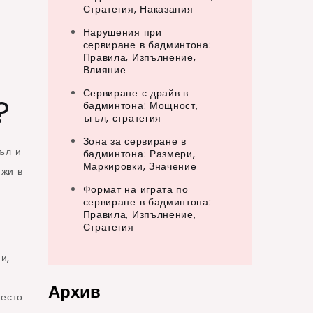
Стратегия, Наказания
Нарушения при
сервиране в бадминтона:
Правила, Изпълнение,
Влияние
Сервиране с драйв в
?
бадминтона: Мощност,
ъгъл, стратегия
Зона за сервиране в
ъл и
бадминтона: Размери,
Маркировки, Значение
ижи в
Формат на играта по
сервиране в бадминтона:
Правила, Изпълнение,
Стратегия
и,
Архив
често