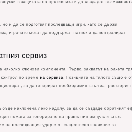
пропуски в защитата на противника и да създадат възможност
, но и да се подготвят последващи игри, като се държи
иза, играчите могат да поддържат натиск и да контролират
атния сервиз
 няколко ключови компонента. Първо, захватът на ракета тр
н контрол по време
на сервиза
. Позицията на тялото също е о
иционират, за да генерират необходимия ъгъл за траекторият
 бъде наклонена леко надолу, за да се създаде обратният е
ция помага за генериране на правилния импулс и ъгъл.
е на последващия удар е от съществено значение за