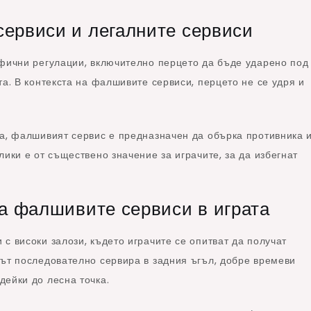
ервиси и легалните сервиси
ифични регулации, включително перцето да бъде ударено под
та. В контекста на фалшивите сервиси, перцето не се удря и
та, фалшивият сервис е предназначен да обърка противника 
ики е от съществено значение за играчите, за да избегнат
на фалшивите сервиси в играта
с високи залози, където играчите се опитват да получат
чът последователно сервира в задния ъгъл, добре времеви
дейки до лесна точка.