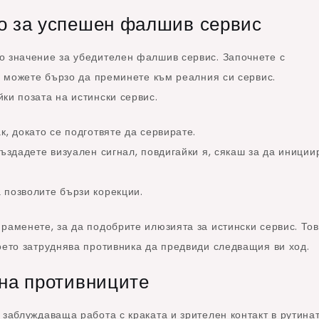
о за успешен фалшив сервис
о значение за убедителен фалшив сервис. Започнете с
че можете бързо да преминете към реалния си сервис.
ки позата на истински сервис.
к, докато се подготвяте да сервирате.
създадете визуален сигнал, повдигайки я, сякаш за да иниции
 позволите бързи корекции.
раменете, за да подобрите илюзията за истински сервис. То
оето затруднява противника да предвиди следващия ви ход.
 на противниците
заблуждаваща работа с краката и зрителен контакт в рутинат