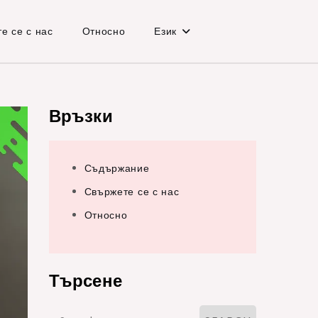
е се с нас
Относно
Език
Връзки
Съдържание
Свържете се с нас
Относно
Търсене
Search