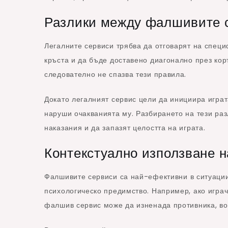
Разлики между фалшивите с
Легалните сервиси трябва да отговарят на спец
кръста и да бъде доставено диагонално през кор
следователно не спазва тези правила.
Докато легалният сервис цели да инициира игра
наруши очакванията му. Разбирането на тези разл
наказания и да запазят целостта на играта.
Контекстуално използване 
Фалшивите сервиси са най-ефективни в ситуации 
психологическо предимство. Например, ако игра
фалшив сервис може да изненада противника, во