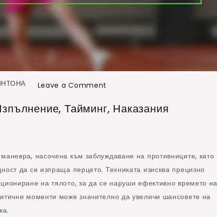
ИНТОНА
on
Leave a Comment
Фалшив
зпълнение, Тайминг, Наказания
сервис
в
бадминтона:
Изпълнение,
 маневра, насочена към заблуждаване на противниците, като
Тайминг,
ност да се изпраща перцето. Техниката изисква прецизно
Наказания
ициониране на тялото, за да се наруши ефективно времето н
итични моменти може значително да увеличи шансовете на
ка.