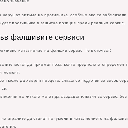
вено значение.
а нарушат ритъма на противника, особено ако са забелязали
нудят противника в защитна позиция преди реалния сервис.
във фалшивите сервиси
фективно изпълнение на фалшив сервис. Те включват:
ачите могат да приемат поза, която предполага определен 
я момент.
рач може да хвърли перцето, сякаш се подготвя за висок серв
 си.
ижения на китката могат да създадат илюзия за сервис, без
е на играчите да станат по-умели в изпълнението на фалшив
ратегия.