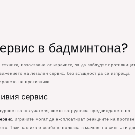
ервис в бадминтона?
техника, използвана от играчите, за да заблудят противници
вижението на легален сервис, без всъщност да се изпраща
ирането на противника.
ивия сервис
гурност за получателя, което затруднява предвиждането на
ервис
, играчите могат да експлоатират реакциите на противн
то. Тази тактика е особено полезна в мачове на сингъл и дв