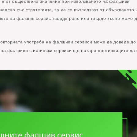
те е от съществено значение при използването на фалшиви
 наясно със стратегията, за да се възползват от объркването 
ието на фалшив сервис твърде рано или твърде късно може 
 повторната употреба на фалшиви сервиси може да доведе до
 на фалшиви с истински сервиси ще накара противниците да 