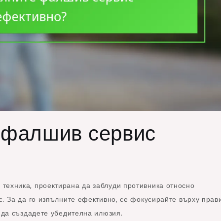
е фалшив сервис
техника, проектирана да заблуди противника относно
с. За да го изпълните ефективно, се фокусирайте върху прав
а да създадете убедителна илюзия.