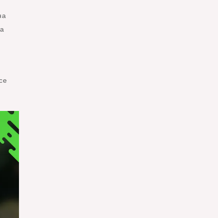
на
да
се