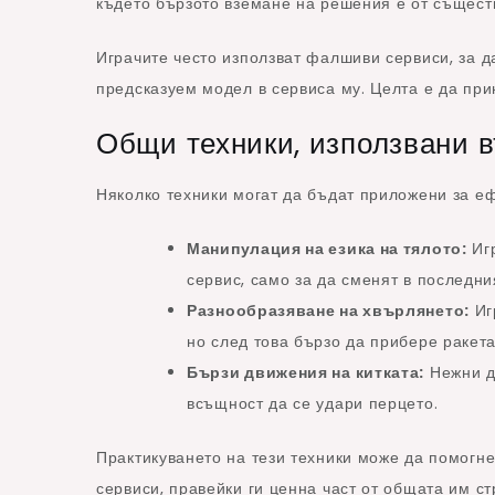
където бързото вземане на решения е от същест
Играчите често използват фалшиви сервиси, за д
предсказуем модел в сервиса му. Целта е да при
Общи техники, използвани 
Няколко техники могат да бъдат приложени за е
Манипулация на езика на тялото:
Игр
сервис, само за да сменят в последни
Разнообразяване на хвърлянето:
Иг
но след това бързо да прибере ракета
Бързи движения на китката:
Нежни дв
всъщност да се удари перцето.
Практикуването на тези техники може да помогн
сервиси, правейки ги ценна част от общата им ст