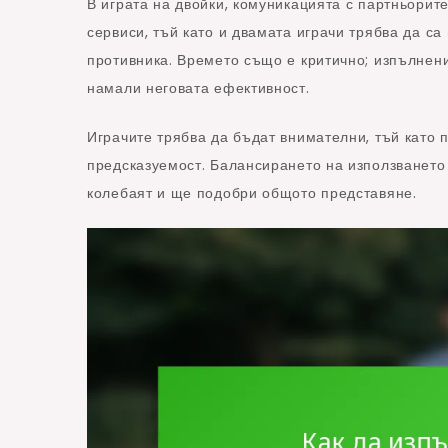
В играта на двойки, комуникацията с партньори
сервиси, тъй като и двамата играчи трябва да са
противника. Времето също е критично; изпълнен
намали неговата ефективност.
Играчите трябва да бъдат внимателни, тъй като
предсказуемост. Балансирането на използването
колебаят и ще подобри общото представяне.