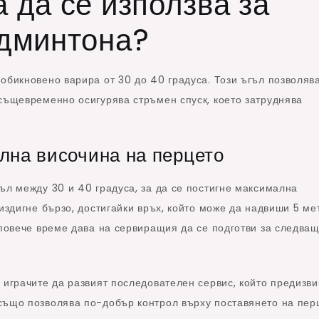
 да се използва за
админтона?
обикновено варира от 30 до 40 градуса. Този ъгъл позволяв
 същевременно осигурява стръмен спуск, което затруднява
лна височина на перцето
ъл между 30 и 40 градуса, за да се постигне максимална
 издигне бързо, достигайки връх, който може да надвиши 5 ме
 повече време дава на сервиращия да се подготви за следва
 играчите да развият последователен сервис, който предизви
също позволява по-добър контрол върху поставянето на пер