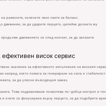
 на раменете, коленете леко свити за баланс.
о движение, за да ударите перцето, целейки долната му
 продължи движението си след контакт, за да запазите
 ефективен висок сервис
твено значение за ефективното изпълнение на високия серви
ак напред, което помага за генериране на сила и стабилност
ежата, за да улесни възходящия замах.
аката. Това подравняване позволява по-добър контрол и точ
на и очите са фокусирани върху перцето, за да подобрите вре