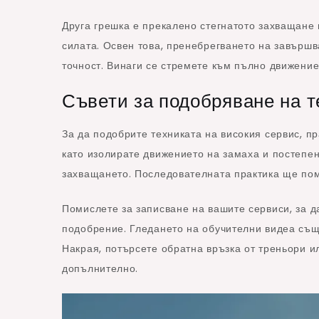
Друга грешка е прекалено стегнатото захващане 
силата. Освен това, пренебрегването на завършв
точност. Винаги се стремете към пълно движение,
Съвети за подобряване на т
За да подобрите техниката на високия сервис, п
като изолирате движението на замаха и постепе
захващането. Последователната практика ще пом
Помислете за записване на вашите сервиси, за д
подобрение. Гледането на обучителни видеа също
Накрая, потърсете обратна връзка от треньори и
допълнително.