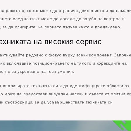
на ракетата, което може да ограничи движението и да намал
ането след контакт може да доведе до загуба на контрол и
 за да осигурите, че перцето пътува както е предвидено.
ехниката на високия сервис
рактикувайте редовно с фокус върху всеки компонент. Започне
нно включвайте позиционирането на тялото и корекциите на
огне за укрепване на тези умения.
а анализирате техниката си и да идентифицирате области за
 може да предостави визуални насоки и съвети от опитни иг
ли съотборници, за да усъвършенствате техниката си