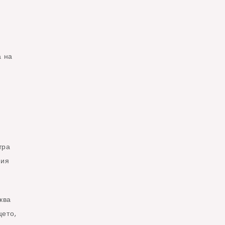
а на
тра
щия
ква
цето,