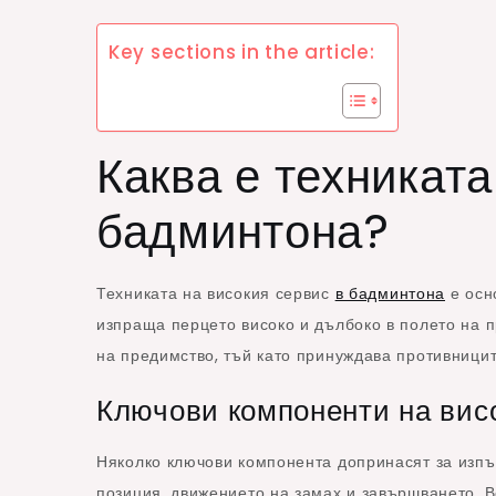
Key sections in the article:
Каква е техниката
бадминтона?
Техниката на високия сервис
в бадминтона
е осн
изпраща перцето високо и дълбоко в полето на п
на предимство, тъй като принуждава противницит
Ключови компоненти на вис
Няколко ключови компонента допринасят за изп
позиция, движението на замах и завършването. В