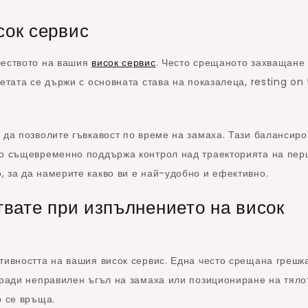
сок сервис
чеството на вашия
висок сервис
. Често срещаното захващане 
етата се държи с основната става на показалеца, resting on
 да позволите гъвкавост по време на замаха. Тази балансиро
то същевременно поддържа контрол над траекторията на пер
 за да намерите какво ви е най-удобно и ефективно.
гвате при изпълнението на висок
тивността на вашия висок сервис. Една често срещана грешка
оради неправилен ъгъл на замаха или позициониране на тяло
о се връща.