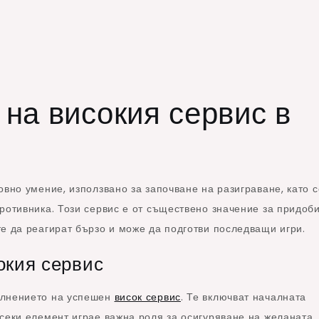
 на високия сервис в
овно умение, използвано за започване на разиграване, като с
ротивника. Този сервис е от съществено значение за придоб
е да реагират бързо и може да подготви последващи игри.
окия сервис
ълнението на успешен
висок сервис
. Те включват началната
секи елемент играе важна роля за осигуряване на желаната