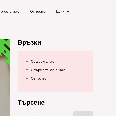
е се с нас
Относно
Език
Връзки
Съдържание
Свържете се с нас
Относно
Търсене
Search