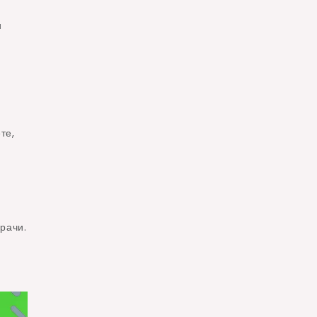
и
те,
рачи.