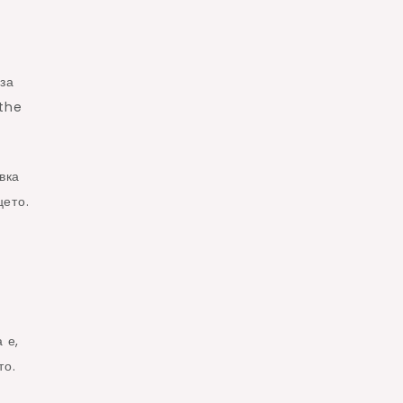
за
 the
вка
цето.
 е,
то.