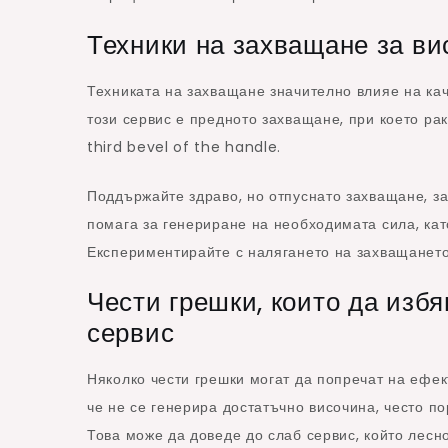
Техники на захващане за ви
Техниката на захващане значително влияе на ка
този сервис е предното захващане, при което рак
third bevel of the handle.
Поддържайте здраво, но отпуснато захващане, за
помага за генериране на необходимата сила, ка
Експериментирайте с налягането на захващането,
Чести грешки, които да избя
сервис
Няколко чести грешки могат да попречат на ефек
че не се генерира достатъчно височина, често п
Това може да доведе до слаб сервис, който лесн