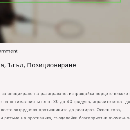
on
Comment
Бадминтон
а, Ъгъл, Позициониране
висок
сервис:
Техника,
ъгъл,
 за иницииране на разиграване, изпращайки перцето високо 
позициониране
е на оптималния ъгъл от 30 до 40 градуса, играчите могат д
 което затруднява противниците да реагират. Освен това,
и ритъма на противника, създавайки благоприятни възможно