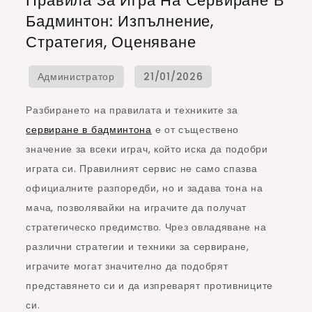
Правила За Игра На Сервиране В
за
Бадминтон: Изпълнение,
игра
Стратегия, Оценяване
на
сервиране
в
бадминтон:
Разбирането на правилата и техниките за
Изпълнение,
сервиране в бадминтона
е от съществено
Стратегия,
значение за всеки играч, който иска да подобри
Оценяване
играта си. Правилният сервис не само спазва
официалните разпоредби, но и задава тона на
мача, позволявайки на играчите да получат
стратегическо предимство. Чрез овладяване на
различни стратегии и техники за сервиране,
играчите могат значително да подобрят
представянето си и да изпреварят противниците
си.