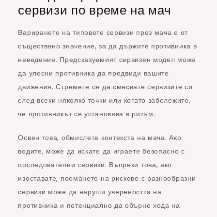
сервизи по време на мач
Варирането на типовете сервизи през мача е от
съществено значение, за да държите противника в
неведение. Предсказуемият сервизен модел може
да улесни противника да предвиди вашите
движения. Стремете се да смесвате сервизите си
след всеки няколко точки или когато забележите,
че противникът се установява в ритъм.
Освен това, обмислете контекста на мача. Ако
водите, може да искате да играете безопасно с
последователни сервизи. Въпреки това, ако
изоставате, поемането на рискове с разнообразни
сервизи може да наруши увереността на
противника и потенциално да обърне хода на