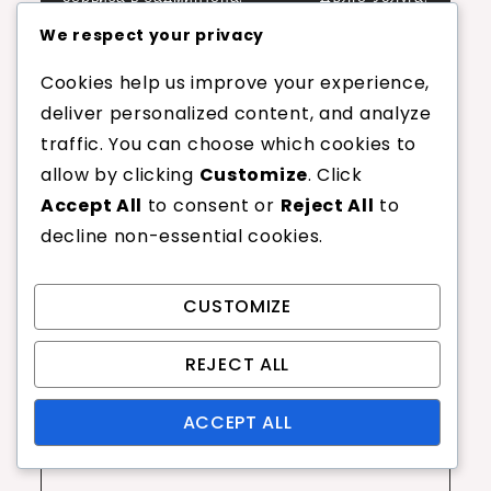
navigation
Видове, Изпълнение,
Разстояние, Ъгъл,
We respect your privacy
Стратегия
Техника
Cookies help us improve your experience,
deliver personalized content, and analyze
traffic. You can choose which cookies to
Leave a Reply
allow by clicking
Customize
. Click
Accept All
to consent or
Reject All
to
Your email address will not be published.
decline non-essential cookies.
Required fields are marked
*
Comment
*
CUSTOMIZE
REJECT ALL
ACCEPT ALL