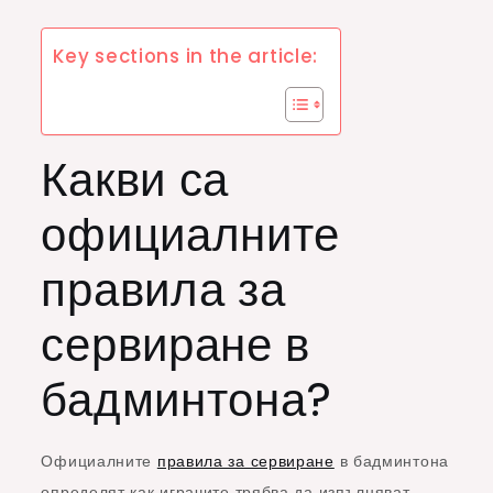
Key sections in the article:
Какви са
официалните
правила за
сервиране в
бадминтона?
Официалните
правила за сервиране
в бадминтона
определят как играчите трябва да изпълняват