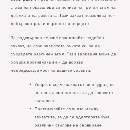
става на показалеца ви почива на третия ъгъл на
дръжката на ракетата. Този захват позволява по-
добър контрол и въртене на перцето.
За подхвърлен сервис използвайте подобен
захват, но леко завъртете ръката си, за да
създадете различен ъгъл. Тази вариация може да
обърка противника ви и да добави
непредсказуемост на вашите сервизи.
Уверете се, че захватът ви е здрав, но
не прекалено стегнат, за да запазите
гъвкавост.
Практикувайте смяната между
захватите, за да се адаптирате към
различни стилове на сервиране.