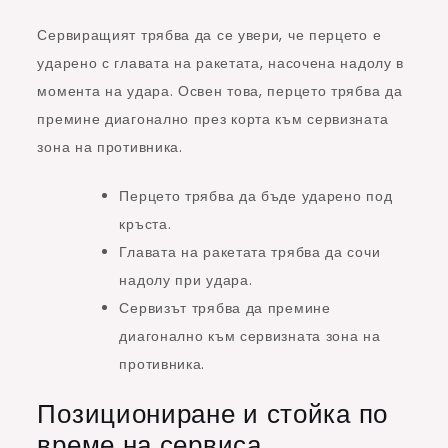
Сервиращият трябва да се увери, че перцето е
ударено с главата на ракетата, насочена надолу в
момента на удара. Освен това, перцето трябва да
премине диагонално през корта към сервизната
зона на противника.
Перцето трябва да бъде ударено под
кръста.
Главата на ракетата трябва да сочи
надолу при удара.
Сервизът трябва да премине
диагонално към сервизната зона на
противника.
Позициониране и стойка по
време на сервиса