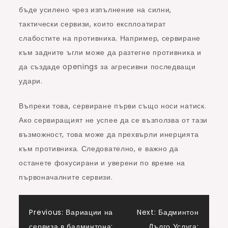
бъде усилено чрез изпълнение на силни,
тактически сервизи, които експлоатират
слабостите на противника. Например, сервиране
към задните ъгли може да разтегне противника и
да създаде openings за агресивни последващи
удари.
Въпреки това, сервиране първи също носи натиск.
Ако сервиращият не успее да се възползва от тази
възможност, това може да прехвърли инерцията
към противника. Следователно, е важно да
останете фокусирани и уверени по време на
първоначалните сервизи.
Post
Previous:
Вариации на
Next:
Бадминтон
сервиза в бадминтона:
Дълго Услуга: