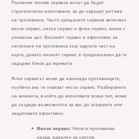
Различни типове сервизи могат да бъдат
стратегически използвани, за да нарушат ритъма
на противника. Често срещаните сервизи включват
висок сервис, нисък сервис и флик сервис, всеки с
уникална цел. Високият сервис е ефективен за
натискане на противника към задната част на
корта, докато ниският сервис е предназначен да ги
задържи близо до мрежата.
Флик сервисът може да изненада противниците,
особено ако те очакват нисък сервис. Разбирането
на момента, в който да използвате всеки тип, може
да създаде възможности за вас да атакувате или
защитавате ефективно.
Висок сервис:
Натига противника
назад, идеален за сингли.