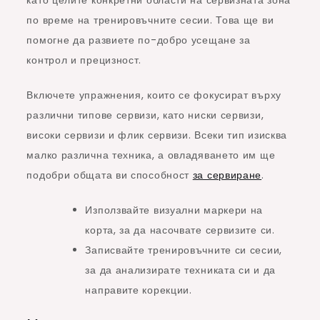
по време на тренировъчните сесии. Това ще ви
помогне да развиете по-добро усещане за
контрол и прецизност.
Включете упражнения, които се фокусират върху
различни типове сервизи, като ниски сервизи,
високи сервизи и флик сервизи. Всеки тип изисква
малко различна техника, а овладяването им ще
подобри общата ви способност
за сервиране
.
Използвайте визуални маркери на
корта, за да насочвате сервизите си.
Записвайте тренировъчните си сесии,
за да анализирате техниката си и да
направите корекции.