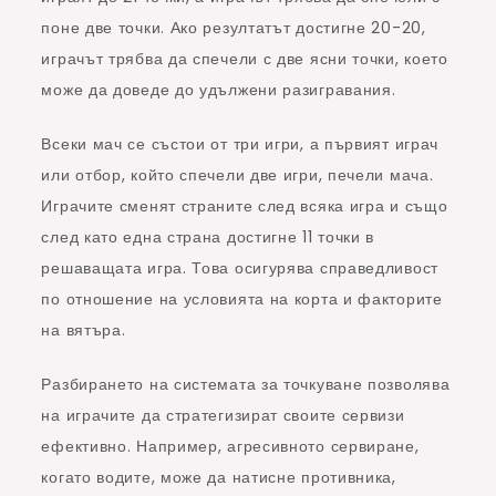
поне две точки. Ако резултатът достигне 20-20,
играчът трябва да спечели с две ясни точки, което
може да доведе до удължени разигравания.
Всеки мач се състои от три игри, а първият играч
или отбор, който спечели две игри, печели мача.
Играчите сменят страните след всяка игра и също
след като една страна достигне 11 точки в
решаващата игра. Това осигурява справедливост
по отношение на условията на корта и факторите
на вятъра.
Разбирането на системата за точкуване позволява
на играчите да стратегизират своите сервизи
ефективно. Например, агресивното сервиране,
когато водите, може да натисне противника,