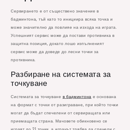
Сервирането е от съществено значение в
бадминтона, тъй като то инициира всяка точка и
може значително да повлияе на изхода на играта.
Успешният сервис може да постави противника в
защитна позиция, докато лошо изпълненият
сервис може да доведе до лесни точки за
противника.
Разбиране на системата за
точкуване
Системата за точкуване
в бадминтона
е основана
на формат с точки от разиграване, при който точки
могат да бъдат спечелени от сервиращата или
приемащата страна. Мачовете обикновено се
играят до 21 точки, а играчът трябва да спечели с