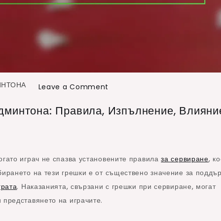
ИНТОНА
on
Leave a Comment
Нарушения
минтона: Правила, Изпълнение, Влияни
при
сервиране
в
бадминтона:
огато играч не спазва установените правила
за сервиране
, к
Правила,
бирането на тези грешки е от съществено значение за поддъ
Изпълнение,
грата
. Наказанията, свързани с грешки при сервиране, могат
Влияние
 представянето на играчите.