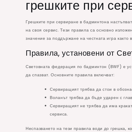
грешките при сер
Грешките при сервиране в бадминтона настъпват,
на своя сервис. Тези правила са основно излож
значение за поддържане на честната игра както 
Правила, установени от Св
Световната федерация по бадминтон (BWF) е уст
да спазват. Основните правила включват:
Сервиращият трябва да стои в обозна
Воланът трябва да бъде ударен с глав
Сервиращият не трябва да има краката
сервиса.
Неспазването на тези правила води до грешка, ко