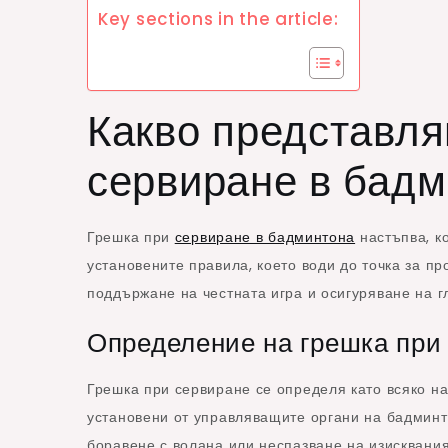
Key sections in the article:
Какво представля
сервиране в бад
Грешка при
сервиране в бадминтона
настъпва, ко
установените правила, което води до точка за п
поддържане на честната игра и осигуряване на г
Определение на грешка при
Грешка при сервиране се определя като всяко н
установени от управляващите органи на бадминт
боравене с волана или неспазване на изисквания