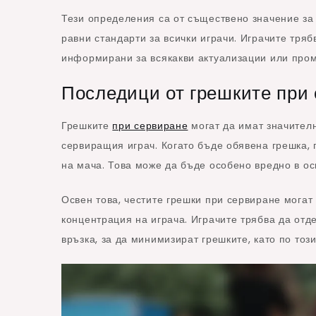
Тези определения са от съществено значение за
равни стандарти за всички играчи. Играчите тряб
информирани за всякакви актуализации или пром
Последици от грешките при 
Грешките
при сервиране
могат да имат значителн
сервиращия играч. Когато бъде обявена грешка, 
на мача. Това може да бъде особено вредно в ос
Освен това, честите грешки при сервиране могат
концентрация на играча. Играчите трябва да отд
връзка, за да минимизират грешките, като по то