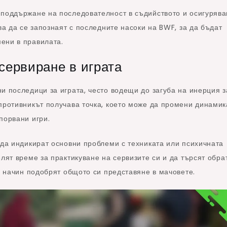
 поддържане на последователност в съдийството и осигурява
ва да се запознаят с последните насоки на BWF, за да бъдат
ени в правилата.
сервиране в играта
и последици за играта, често водещи до загуба на инерция з
противникът получава точка, което може да промени динамик
порвани игри.
 да индикират основни проблеми с техниката или психичната
елят време за практикуване на сервизите си и да търсят обра
зи начин подобрят общото си представяне в мачовете.