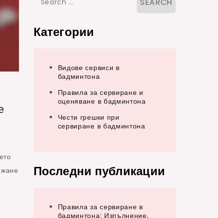
for:
Категории
Видове сервиси в
бадминтона
Правила за сервиране и
оценяване в бадминтона
е
Чести грешки при
сервиране в бадминтона
оето
Последни публикации
ржане
Правила за сервиране в
бадминтона: Изпълнение,