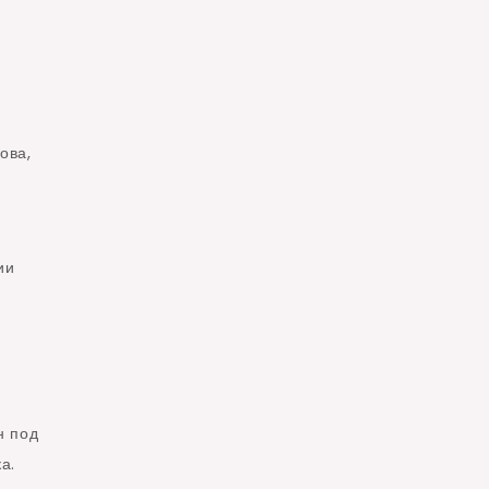
ова,
ии
н под
а.