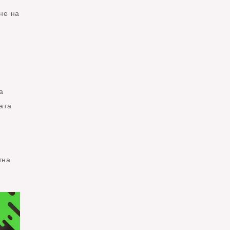
не на
а
ата
тна