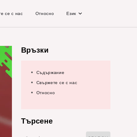
е се с нас
Относно
Език
Връзки
Съдържание
Свържете се с нас
Относно
Търсене
Search