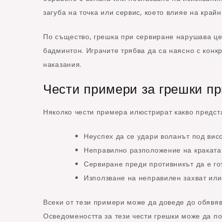
загуба на точка или сервис, което влияе на крайн
По същество, грешка при сервиране нарушава цел
бадминтон. Играчите трябва да са наясно с конкр
наказания.
Чести примери за грешки п
Няколко чести примера илюстрират какво предст
Неуспех да се удари воланът под висо
Неправилно разположение на краката 
Сервиране преди противникът да е го
Използване на неправилен захват или
Всеки от тези примери може да доведе до обявява
Осведомеността за тези чести грешки може да по