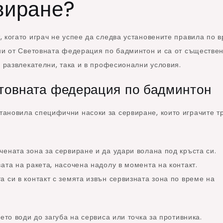
виране?
 когато играч не успее да следва установените правила по 
ени от Световната федерация по бадминтон и са от съществе
в развлекателни, така и в професионални условия.
етовната федерация по бадминтон
ановила специфични насоки за сервиране, които играчите т
чената зона за сервиране и да удари волана под кръста си.
ата на ракета, насочена надолу в момента на контакт.
 си в контакт с земята извън сервизната зона по време на
ето води до загуба на сервиса или точка за противника.