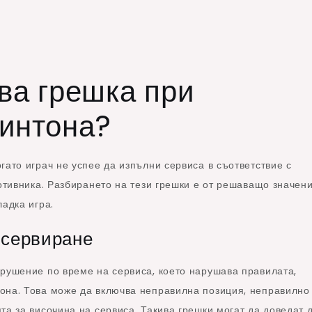
ва грешка при
минтона?
гато играч не успее да изпълни сервиса в съответствие с
ротивника. Разбирането на тези грешки е от решаващо значени
ладка игра.
 сервиране
арушение по време на сервиса, което нарушава правилата,
она. Това може да включва неправилна позиция, неправилно
та за височина на сервиса. Такива грешки могат да доведат 