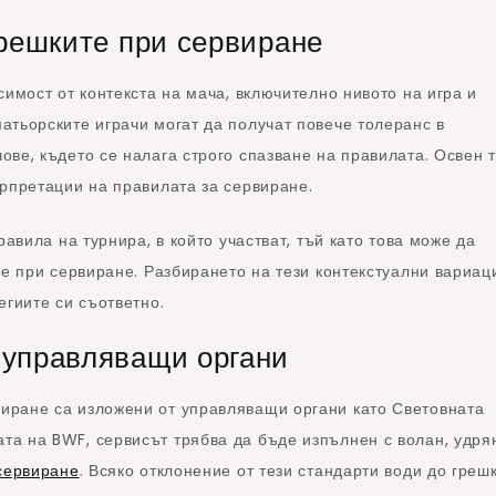
грешките при сервиране
симост от контекста на мача, включително нивото на игра и
атьорските играчи могат да получат повече толеранс в
ве, където се налага строго спазване на правилата. Освен т
рпретации на правилата за сервиране.
равила на турнира, в който участват, тъй като това може да
те при сервиране. Разбирането на тези контекстуални вариац
егиите си съответно.
 управляващи органи
иране са изложени от управляващи органи като Световната
а на BWF, сервисът трябва да бъде изпълнен с волан, удря
сервиране
. Всяко отклонение от тези стандарти води до грешк